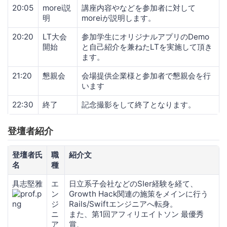
20:05
morei説
講座内容やなどを参加者に対して
明
moreiが説明します。
20:20
LT大会
参加学生にオリジナルアプリのDemo
開始
と自己紹介を兼ねたLTを実施して頂き
ます。
21:20
懇親会
会場提供企業様と参加者で懇親会を行
います
22:30
終了
記念撮影をして終了となります。
登壇者紹介
登壇者氏
職
紹介文
名
種
具志堅雅
エ
日立系子会社などのSIer経験を経て、
ン
Growth Hack関連の施策をメインに行う
ジ
Rails/Swiftエンジニアへ転身。
ニ
また、第1回アフィリエイトソン 最優秀
ア
賞、