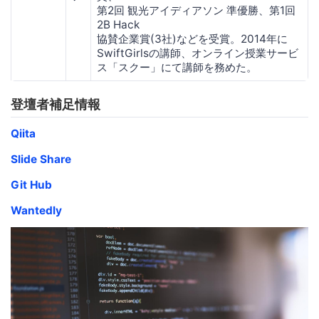
第2回 観光アイディアソン 準優勝、第1回
2B Hack
協賛企業賞(3社)などを受賞。2014年に
SwiftGirlsの講師、オンライン授業サービ
ス「スクー」にて講師を務めた。
登壇者補足情報
Qiita
Slide Share
Git Hub
Wantedly